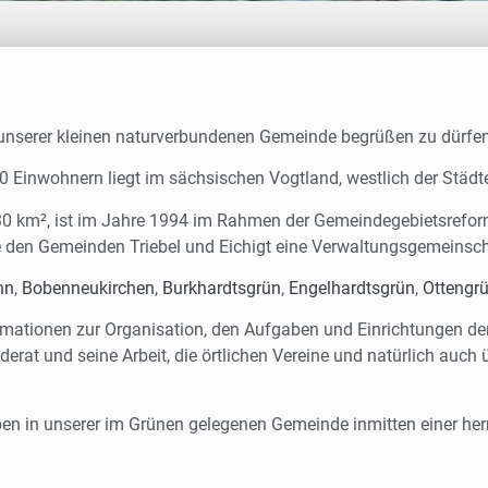
te unserer kleinen naturverbundenen Gemeinde begrüßen zu dürfen
 Einwohnern liegt im sächsischen Vogtland, westlich der Städte
er 30 km², ist im Jahre 1994 im Rahmen der Gemeindegebietsref
ie den Gemeinden Triebel und Eichigt eine Verwaltungsgemeinsch
nn
,
Bobenneukirchen
,
Burkhardtsgrün
,
Engelhardtsgrün
,
Ottengr
rmationen zur Organisation, den Aufgaben und Einrichtungen d
derat und seine Arbeit, die örtlichen Vereine und natürlich auch 
 Leben in unserer im Grünen gelegenen Gemeinde inmitten einer 