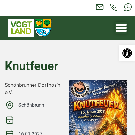
Werkzeugl
Knutfeuer
Schönbrunner Dorfnos’n
e.V.
Schönbrunn
16.01.2027