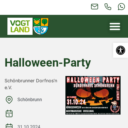
Werkzeugl
Halloween-Party
Schönbrunner Dorfnos’n
e.V.
Schönbrunn
31.10.2024