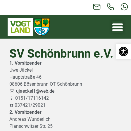
Werkzeugl
SV Schönbrunn e.V.
1. Vorsitzender
Uwe Jäckel
Hauptstraße 46
08606 Bösenbrunn OT Schönbrunn
✉️
ujaeckel1@web.de
📱 0151/17116142
☎️ 037421/29021
2. Vorsitzender
Andreas Wunderlich
Planschwitzer Str. 25