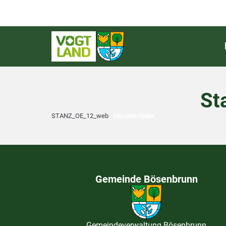
St
STANZ_OE_12_web
Herunterladen
Gemeinde Bösenbrunn
Gemeindeverwaltung Bösenbrunn