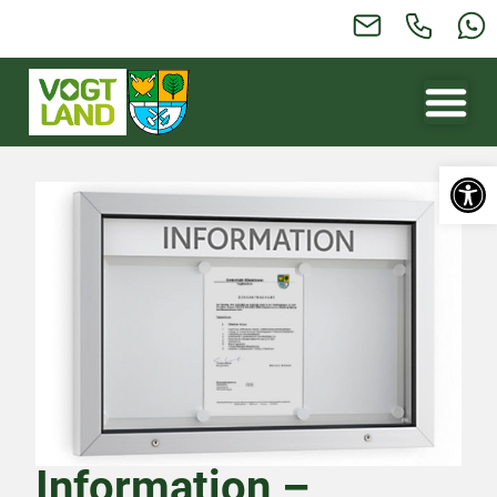
Werkzeugl
Information –