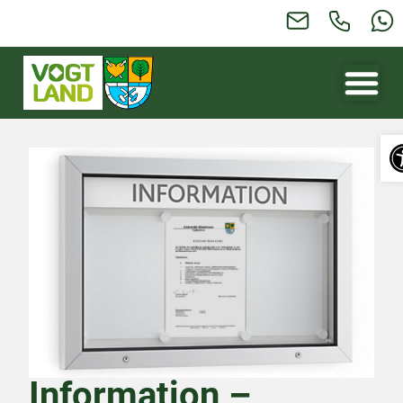
Wer
Information –