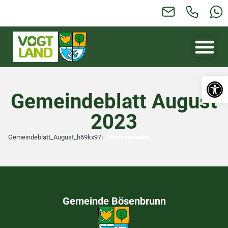
Werkzeugl
Gemeindeblatt August
2023
Gemeindeblatt_August_h69kx97i
Herunterladen
Gemeinde Bösenbrunn